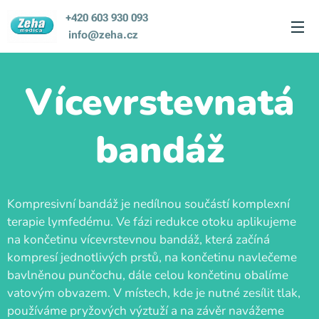
+420 603 930 093
info@zeha.cz
Vícevrstevnatá
bandáž
Kompresivní bandáž je nedílnou součástí komplexní
terapie lymfedému. Ve fázi redukce otoku aplikujeme
na končetinu vícevrstevnou bandáž, která začíná
kompresí jednotlivých prstů, na končetinu navlečeme
bavlněnou punčochu, dále celou končetinu obalíme
vatovým obvazem. V místech, kde je nutné zesílit tlak,
používáme pryžových výztuží a na závěr navážeme