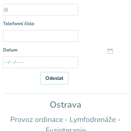
Telefonní číslo
Datum
Odeslat
O
strava
Provoz ordinace - Lymfodrenáže -
Fyzioterapie