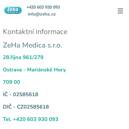
+420 603 930 093
info@zeha.cz
Kontaktní informace
ZeHa Medica s.r.o
.
28.října 961/279
Ostrava - Mariánské Hory
709 00
IČ - 02585618
DIČ - CZ02585618
Tel. +420 603 930 093