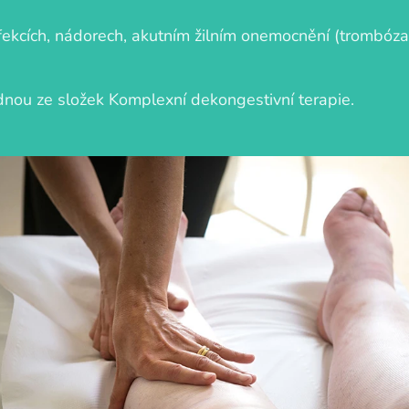
fekcích, nádorech, akutním žilním onemocnění (trombóza)
dnou ze složek Komplexní dekongestivní terapie.