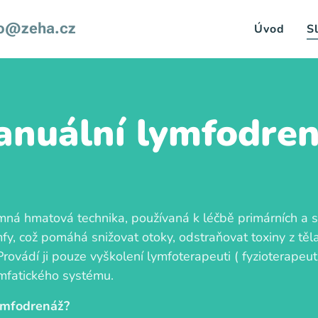
fo@zeha.cz
Úvod
S
nuální lymfodre
mná hmatová technika, používaná k léčbě primárních a
ymfy, což pomáhá snižovat otoky, odstraňovat toxiny z tě
Provádí ji pouze vyškolení lymfoterapeuti ( fyzioterapeut, 
ymfatického systému.
ymfodrenáž?