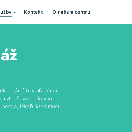
lužby
Kontakt
O našem centru
náž
 sekundárních lymfedémů.
la a zlepšovat celkovou
sestra, lékař), kteří musí