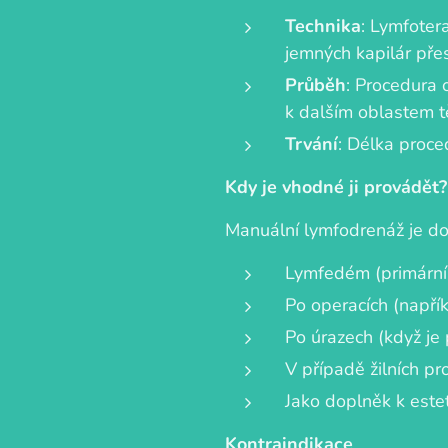
Technika
: Lymfoter
jemných kapilár přes
Průběh
: Procedura 
k dalším oblastem t
Trvání
: Délka proce
Kdy je vhodné ji provádět?
Manuální lymfodrenáž je do
Lymfedém (primární
Po operacích (napří
Po úrazech (když je 
V případě žilních pr
Jako doplněk k este
Kontraindikace