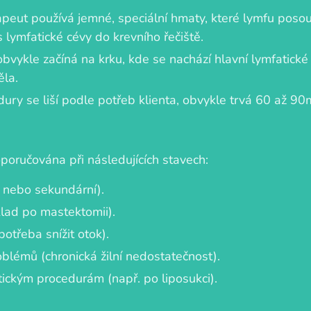
apeut používá jemné, speciální hmaty, které lymfu pos
 lymfatické cévy do krevního řečiště.
obvykle začíná na krku, kde se nachází hlavní lymfatické
ěla.
dury se liší podle potřeb klienta, obvykle trvá 60 až 90
poručována při následujících stavech:
 nebo sekundární).
klad po mastektomii).
potřeba snížit otok).
oblémů (chronická žilní nedostatečnost).
tickým procedurám (např. po liposukci).