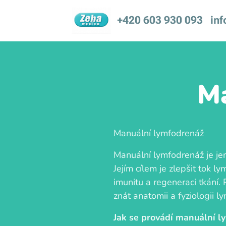
+420 603 930 093 in
Ma
Manuální lymfodrenáž
Manuální lymfodrenáž je je
Jejím cílem je zlepšit tok l
imunitu a regeneraci tkání. 
znát anatomii a fyziologii l
Jak se provádí manuální l