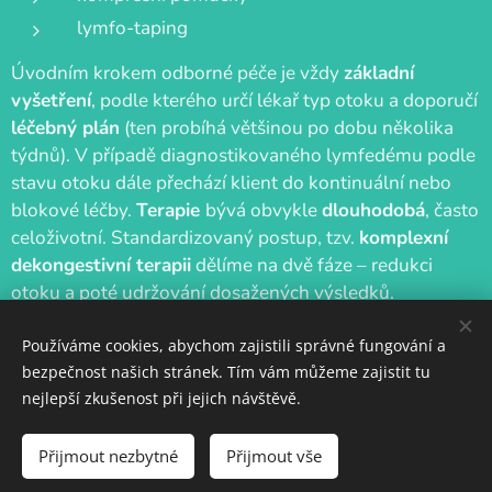
lymfo-taping
Úvodním krokem odborné péče je vždy
základní
vyšetření
, podle kterého určí lékař typ otoku a doporučí
léčebný plán
(ten probíhá většinou po dobu několika
týdnů). V případě diagnostikovaného lymfedému podle
stavu otoku dále přechází klient do kontinuální nebo
blokové léčby.
Terapie
bývá obvykle
dlouhodobá
, často
celoživotní. Standardizovaný postup, tzv.
komplexní
dekongestivní terapii
dělíme na dvě fáze – redukci
otoku a poté udržování dosažených výsledků.
Používáme cookies, abychom zajistili správné fungování a
bezpečnost našich stránek. Tím vám můžeme zajistit tu
nejlepší zkušenost při jejich návštěvě.
w.zeha.cz
https://ww
Přijmout nezbytné
Přijmout vše
Cookies