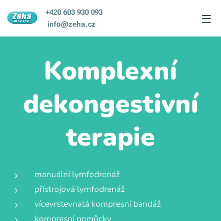
+420 603 930 093
info@zeha.cz
Komplexní
dekongestivní
terapie
manuální lymfodrenáž
přístrojová lymfodrenáž
vícevrstevnatá kompresní bandáž
kompresní pomůcky