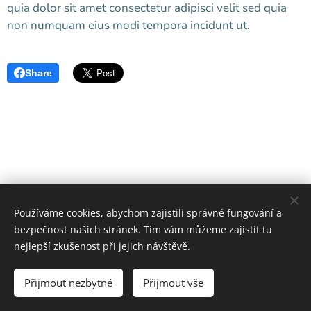
quia dolor sit amet consectetur adipisci velit sed quia
non numquam eius modi tempora incidunt ut.
Share
Používáme cookies, abychom zajistili správné fungování a
bezpečnost našich stránek. Tím vám můžeme zajistit tu
nejlepší zkušenost při jejich návštěvě.
w.zeha.cz
https://ww
Přijmout nezbytné
Přijmout vše
Cookies